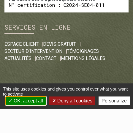
N° certification : C2024-SE04-011
SERVICES EN LIGNE
ESPACE CLIENT
DEVIS GRATUIT
SECTEUR D’INTERVENTION
TÉMOIGNAGES
ACTUALITÉS
CONTACT
MENTIONS LÉGALES
This site uses cookies and gives you control over what you want
2025
DIAMETRE •
to activate
DIAGNOSTIC IMMOBILIER LA RÉUNION
OK, accept all
Deny all cookies
Personalize
• RCS 943 481 549 -
MENTIONS LÉGALES
•
POLITIQUE DE CONFIDENTIALITÉ
CREATION WEB