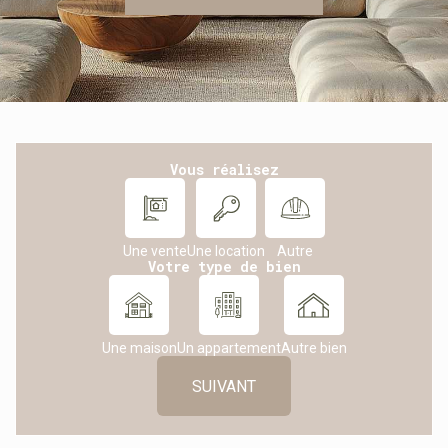
Vous réalisez
Une vente
Une location
Autre
Votre type de bien
Une maison
Un appartement
Autre bien
SUIVANT